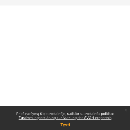
x
Prieš naršymą šioje svetainėje, sutikite su svetainės politika:
Zustimmungserklärung zur Nutzung des SVG-Lernportals
Tęsti