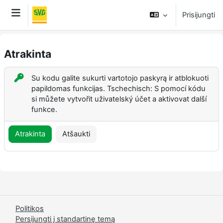
Pereiti į pagrindinį turinį
Prisijungti
Šoninis skydelis
Atrakinta
Su kodu galite sukurti vartotojo paskyrą ir atblokuoti
papildomas funkcijas. Tschechisch: S pomocí kódu
si můžete vytvořit uživatelský účet a aktivovat další
funkce.
Atrakinta
Atšaukti
Politikos
Persijungti į standartinę temą