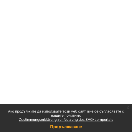
x
Ако продължите да използвате този уеб сайт, вие се съгласявате с
нашите политики:
Zustimmungserklärung zur Nutzung des SVG-Lernportals
Продължаване